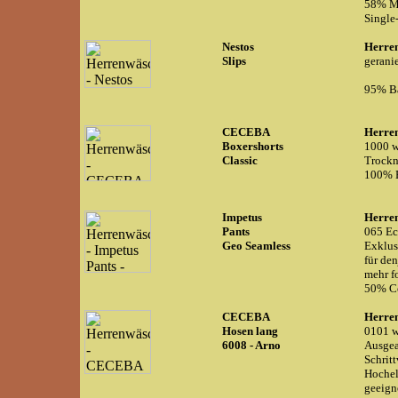
58% Mi
Single-
Nestos
Herre
Slips
gerani
95% Ba
CECEBA
Herre
Boxershorts
1000 w
Classic
Trockn
100% 
Impetus
Herre
Pants
065 Ec
Geo Seamless
Exklus
für de
mehr fo
50% Co
CECEBA
Herre
Hosen lang
0101 w
6008 - Arno
Ausgea
Schrit
Hochel
geeign