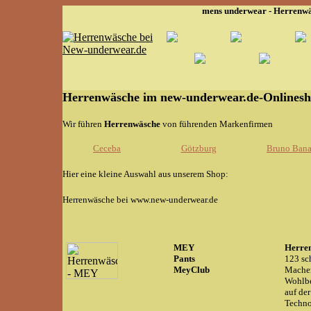
mens underwear - Herrenwä
Herrenwäsche im new-underwear.de-Onlinesh
Wir führen
Herrenwäsche
von führenden Markenfirmen
Ceceba
Götzburg
Bruno Bana
Hier eine kleine Auswahl aus unserem Shop:
Herrenwäsche bei www.new-underwear.de
MEY
Herre
Pants
123 sc
MeyClub
Machen
Wohlbe
auf de
Techno