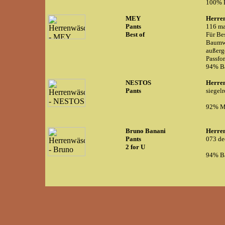
100% B
MEY
Herre
Pants
116 ma
Best of
Für Bes
Baumwo
außerg
Passfo
94% B
NESTOS
Herre
Pants
siegel
92% Mi
Bruno Banani
Herre
Pants
073 de
2 for U
94% Ba