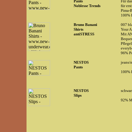
Pants
Für da
Noblesse Trends
für ers
Pima-B
100% 
Bruno Banani
007 bl
Shirts
Your A
antiSTRESS
Mit AN
Bequem
Pflegel
everyb
96% Po
NESTOS
jeans/
Pants
100% 
NESTOS
schwarz
Slips
92% Mi