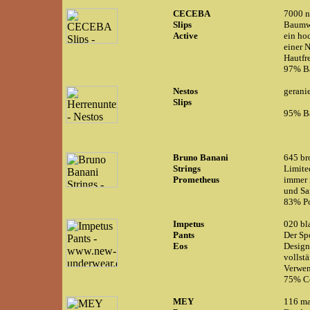
CECEBA
7000 
Slips
Baumwo
Active
ein hoc
einer N
Hautfr
97% Ba
Nestos
gerani
Slips
95% Ba
Bruno Banani
645 br
Strings
Limite
Prometheus
immer n
und Sa
83% Po
Impetus
020 bl
Pants
Der Sp
Eos
Design
vollst
Verwe
75% Co
MEY
116 ma