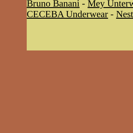
Bruno Banani
-
Mey Unter
CECEBA Underwear
-
Nes